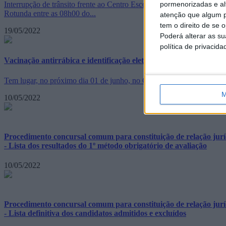
pormenorizadas e alt
Interrupção de trânsito frente ao Centro Escolar de Santiago Maior: I
Rotunda entre as 08h00 do...
atenção que algum p
tem o direito de se 
19/05/2022
Poderá alterar as s
política de privacida
Vacinação antirrábica e identificação eletrónica
Tem lugar, no próximo dia 01 de junho, no Campo de Futebol do Pened
M
10/05/2022
Procedimento concursal comum para constituição de relação jurídi
- Lista dos resultados do 1º método obrigatório de avaliação
10/05/2022
Procedimento concursal comum para constituição de relação jurídi
- Lista definitiva dos candidatos admitidos e excluídos