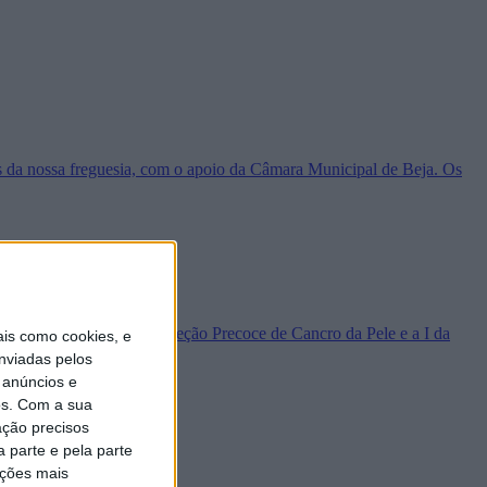
os da nossa freguesia, com o apoio da Câmara Municipal de Beja. Os
 na divulgação da VI Deteção Precoce de Cancro da Pele e a I da
is como cookies, e
nviadas pelos
 anúncios e
s.
Com a sua
ação precisos
 parte e pela parte
ações mais