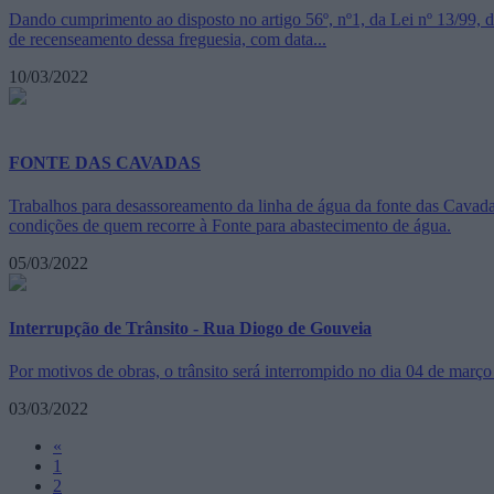
Dando cumprimento ao disposto no artigo 56º, nº1, da Lei nº 13/99, d
de recenseamento dessa freguesia, com data...
10/03/2022
FONTE DAS CAVADAS
Trabalhos para desassoreamento da linha de água da fonte das Cavada
condições de quem recorre à Fonte para abastecimento de água.
05/03/2022
Interrupção de Trânsito - Rua Diogo de Gouveia
Por motivos de obras, o trânsito será interrompido no dia 04 de març
03/03/2022
«
1
2