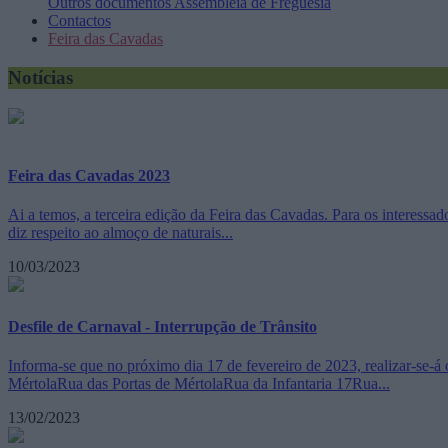
Outros documentos
Assembleia de Freguesia
Contactos
Feira das Cavadas
Notícias
Feira das Cavadas 2023
Ai a temos, a terceira edição da Feira das Cavadas. Para os interess
diz respeito ao almoço de naturais...
10/03/2023
Desfile de Carnaval - Interrupção de Trânsito
Informa-se que no próximo dia 17 de fevereiro de 2023, realizar-se-á
MértolaRua das Portas de MértolaRua da Infantaria 17Rua...
13/02/2023