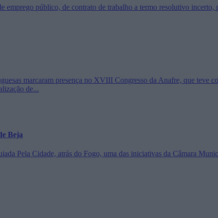
emprego público, de contrato de trabalho a termo resolutivo incerto, pa
rtuguesas marcaram presença no XVIII Congresso da Anafre, que teve co
alização de...
de Beja
guiada Pela Cidade, atrás do Fogo, uma das iniciativas da Câmara Mun