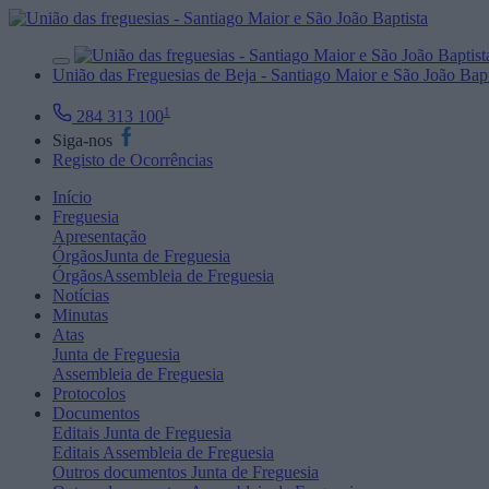
União das Freguesias de Beja - Santiago Maior e São João Bapt
1
284 313 100
Siga-nos
Registo de Ocorrências
Início
Freguesia
Apresentação
Órgãos
Junta de Freguesia
Órgãos
Assembleia de Freguesia
Notícias
Minutas
Atas
Junta de Freguesia
Assembleia de Freguesia
Protocolos
Documentos
Editais
Junta de Freguesia
Editais
Assembleia de Freguesia
Outros documentos
Junta de Freguesia