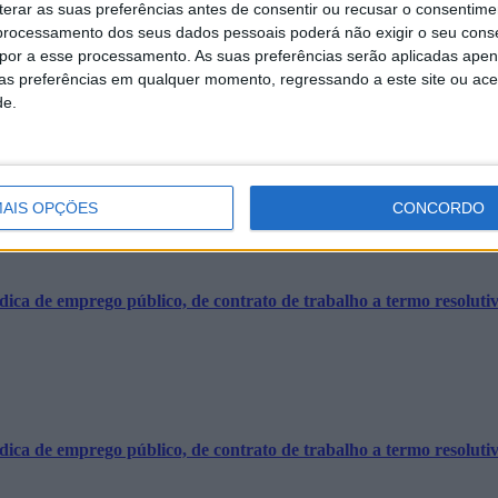
erar as suas preferências antes de consentir ou recusar o consentime
nterrupção de trânsito dia 23 de maio de 2022, a partir das 18h00 e até
rocessamento dos seus dados pessoais poderá não exigir o seu cons
opor a esse processamento. As suas preferências serão aplicadas apen
uas preferências em qualquer momento, regressando a este site ou ac
de.
o Gordo, pelas 11h30min, a campanha anual da vacinação antirrábica e
AIS OPÇÕES
CONCORDO
ca de emprego público, de contrato de trabalho a termo resolutivo 
ca de emprego público, de contrato de trabalho a termo resolutivo 