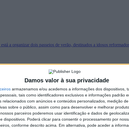
está a organizar dois passeios de verão, destinados a idosos reformad
Damos valor à sua privacidade
a Portuguesa Contra o Cancro, NRS vem por este meio solicitar apoio
ceiros
armazenamos e/ou acedemos a informações dos dispositivos, ta
essoais, tais como identificadores exclusivos e informações padrão e
fins relacionados com anúncios e conteúdos personalizados, medição de
ivas sobre o público, assim como para desenvolver e melhorar produto
 nossos parceiros poderemos usar identificação e dados de geolocaliz
e dispositivos. Poderá clicar para consentir o processamento por nossa
eiros, conforme descrito acima. Em alternativa, pode aceder a inform