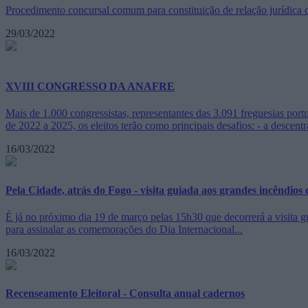
Procedimento concursal comum para constituição de relação jurídica de 
29/03/2022
XVIII CONGRESSO DA ANAFRE
Mais de 1.000 congressistas, representantes das 3.091 freguesias po
de 2022 a 2025, os eleitos terão como principais desafios: - a descentr
16/03/2022
Pela Cidade, atrás do Fogo - visita guiada aos grandes incêndios 
É já no próximo dia 19 de março pelas 15h30 que decorrerá a visita 
para assinalar as comemorações do Dia Internacional...
16/03/2022
Recenseamento Eleitoral - Consulta anual cadernos