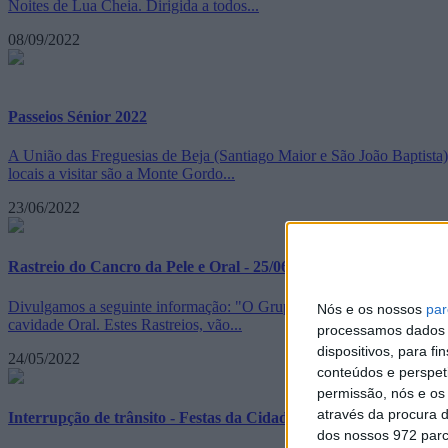
Noites de Lua Cheia. Dirigida a todos...
08/09/2022
Passeios Sénior 2022
A União das Freguesias de Beja (Santiago Maior e São João Baptista) 
locais a visitar são a Monte Gordo...
23/06/2022
Rastreio do Cancro da Pele e Oral - 25/06/2022
Divulgamos a seguinte informação: "O Grupo de Apoio de Beja da Lig
Nós e os nossos
par
cavidade Oral. Estes Rastreios, vão...
processamos dados p
dispositivos, para 
24/05/2022
conteúdos e perspet
permissão, nós e os
através da procura d
Interrupção de trânsito - Festas da Cidade
dos nossos 972 parc