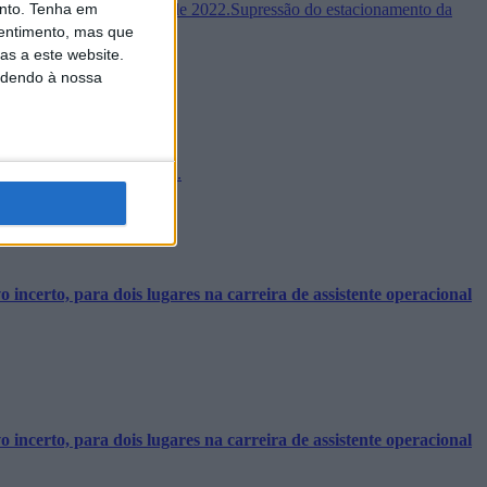
nto.
Tenha em
 ao final do dia 26 de maio de 2022.Supressão do estacionamento da
entimento, mas que
as a este website.
edendo à nossa
 identificação eletrónica.
incerto, para dois lugares na carreira de assistente operacional
incerto, para dois lugares na carreira de assistente operacional