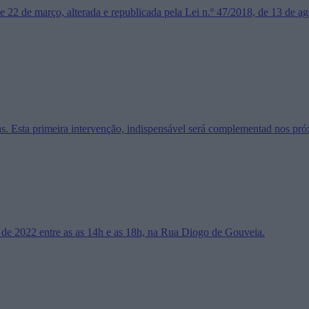
e 22 de março, alterada e republicada pela Lei n.º 47/2018, de 13 de 
s. Esta primeira intervenção, indispensável será complementad nos pr
o de 2022 entre as as 14h e as 18h, na Rua Diogo de Gouveia.