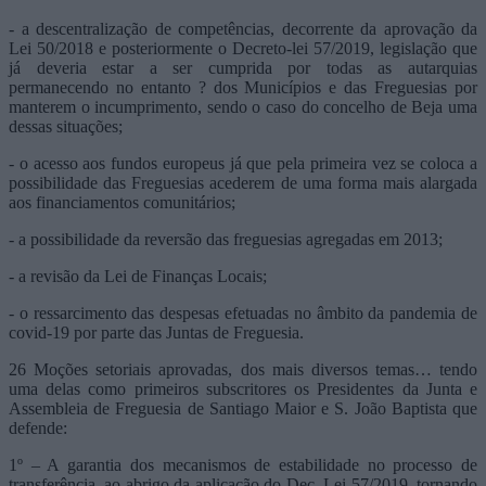
- a descentralização de competências, decorrente da aprovação da
Lei 50/2018 e posteriormente o Decreto-lei 57/2019, legislação que
já deveria estar a ser cumprida por todas as autarquias
permanecendo no entanto ? dos Municípios e das Freguesias por
manterem o incumprimento, sendo o caso do concelho de Beja uma
dessas situações;
- o acesso aos fundos europeus já que pela primeira vez se coloca a
possibilidade das Freguesias acederem de uma forma mais alargada
aos financiamentos comunitários;
- a possibilidade da reversão das freguesias agregadas em 2013;
- a revisão da Lei de Finanças Locais;
- o ressarcimento das despesas efetuadas no âmbito da pandemia de
covid-19 por parte das Juntas de Freguesia.
26 Moções setoriais aprovadas, dos mais diversos temas… tendo
uma delas como primeiros subscritores os Presidentes da Junta e
Assembleia de Freguesia de Santiago Maior e S. João Baptista que
defende:
1º – A garantia dos mecanismos de estabilidade no processo de
transferência, ao abrigo da aplicação do Dec. Lei 57/2019, tornando