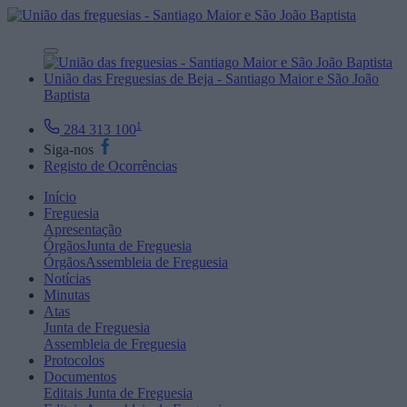
União das Freguesias de Beja - Santiago Maior e São João
Baptista
1
284 313 100
Siga-nos
Registo de Ocorrências
Início
Freguesia
Apresentação
Órgãos
Junta de Freguesia
Órgãos
Assembleia de Freguesia
Notícias
Minutas
Atas
Junta de Freguesia
Assembleia de Freguesia
Protocolos
Documentos
Editais
Junta de Freguesia