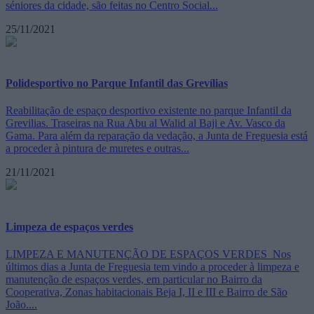
séniores da cidade, são feitas no Centro Social...
25/11/2021
Polidesportivo no Parque Infantil das Grevílias
Reabilitação de espaço desportivo existente no parque Infantil da
Grevilias. Traseiras na Rua Abu al Walid al Baji e Av. Vasco da
Gama. Para além da reparação da vedação, a Junta de Freguesia está
a proceder à pintura de muretes e outras...
21/11/2021
Limpeza de espaços verdes
LIMPEZA E MANUTENÇÃO DE ESPAÇOS VERDES Nos
últimos dias a Junta de Freguesia tem vindo a proceder à limpeza e
manutenção de espaços verdes, em particular no Bairro da
Cooperativa, Zonas habitacionais Beja I, II e III e Bairro de São
João....