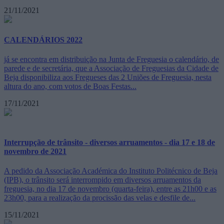
21/11/2021
CALENDÁRIOS 2022
já se encontra em distribuição na Junta de Freguesia o calendário, de
parede e de secretária, que a Associação de Freguesias da Cidade de
Beja disponibiliza aos Fregueses das 2 Uniões de Freguesia, nesta
altura do ano, com votos de Boas Festas...
17/11/2021
Interrupção de trânsito - diversos arruamentos - dia 17 e 18 de
novembro de 2021
A pedido da Associação Académica do Instituto Politécnico de Beja
(IPB), o trânsito será interrompido em diversos arruamentos da
freguesia, no dia 17 de novembro (quarta-feira), entre as 21h00 e as
23h00, para a realização da procissão das velas e desfile de...
15/11/2021