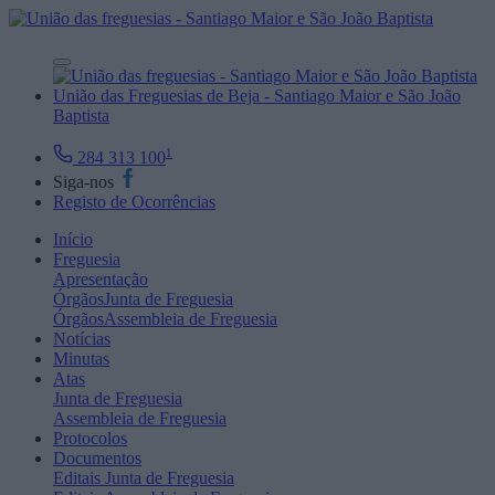
União das Freguesias de Beja - Santiago Maior e São João
Baptista
1
284 313 100
Siga-nos
Registo de Ocorrências
Início
Freguesia
Apresentação
Órgãos
Junta de Freguesia
Órgãos
Assembleia de Freguesia
Notícias
Minutas
Atas
Junta de Freguesia
Assembleia de Freguesia
Protocolos
Documentos
Editais
Junta de Freguesia