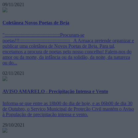
09/11/2021
Coletânea Novos Poetas de Beja
":::::::::::::::::::::::::::::::::::::::::::::Procuram-se
poetas!!!::::::::::::::::::::::::::::::::::::::::: A Arruaça pretende organizar e
publicar uma coletânea de Novos Poetas de Beja. Para tal,
encetamos a procura de poetas pelo nosso concelho! Falem-nos do
amor ou da morte, da infância ou da solidão, da noite, da natureza
ou do...
02/11/2021
AVISO AMARELO - Precipitação Intensa e Vento
Informa-se que entre as 18h00 do dia de hoje, e as 06h00 de dia 30
de Outubro, o Serviço Municipal de Proteção Civil mantém o Aviso
à População de precipitação intensa e vento.
29/10/2021