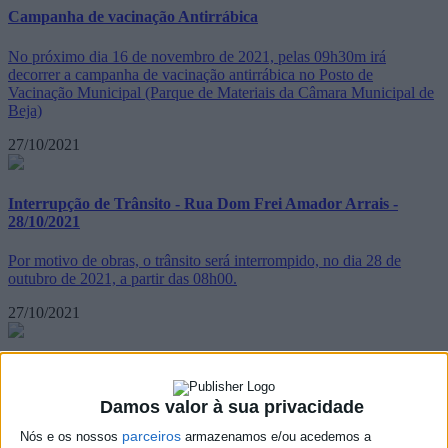
Campanha de vacinação Antirrábica
No próximo dia 16 de novembro de 2021, pelas 09h30m irá
decorrer a campanha de vacinação antirrábica no Posto de
Vacinação Municipal (Parque de Materiais da Câmara Municipal de
Beja)
27/10/2021
Interrupção de Trânsito - Rua Dom Frei Amador Arrais -
28/10/2021
Por motivo de obras, o trânsito será interrompido, no dia 28 de
outubro de 2021, a partir das 08h00.
27/10/2021
A Terra Treme - Exercício Nacional
Damos valor à sua privacidade
A Autoridade Nacional de Emergência e Proteção Civil promove
anualmente o Exercício de âmbito nacional de Sensibilização para o
parceiros
Nós e os nossos
armazenamos e/ou acedemos a
Risco Sísmico A Terra Treme (www.aterratreme.pt). Este ano, o