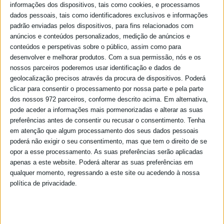
informações dos dispositivos, tais como cookies, e processamos
exercício terá lugar no dia 5 de novembro pelas 11h05, data em que
dados pessoais, tais como identificadores exclusivos e informações
se...
padrão enviadas pelos dispositivos, para fins relacionados com
26/10/2021
anúncios e conteúdos personalizados, medição de anúncios e
conteúdos e perspetivas sobre o público, assim como para
desenvolver e melhorar produtos.
Com a sua permissão, nós e os
nossos parceiros poderemos usar identificação e dados de
Limpeza de espaços verdes e poda de árvores e arbustos no
geolocalização precisos através da procura de dispositivos. Poderá
Bairro da Cooperativa
clicar para consentir o processamento por nossa parte e pela parte
dos nossos 972 parceiros, conforme descrito acima. Em alternativa,
A Junta de Freguesia procedeu à limpeza de espaços verdes e poda
pode aceder a informações mais pormenorizadas e alterar as suas
de árvores e arbustos nas traseiras das Ruas António Sérgio, José
Gomes Ferreira e da Avenida Comandante Ramiro Correia, no
preferências antes de consentir ou recusar o consentimento.
Tenha
Bairro da Cooperativa. Procedeu também à limpeza de infestantes.
em atenção que algum processamento dos seus dados pessoais
Esta...
poderá não exigir o seu consentimento, mas que tem o direito de se
opor a esse processamento. As suas preferências serão aplicadas
23/10/2021
apenas a este website. Poderá alterar as suas preferências em
qualquer momento, regressando a este site ou acedendo à nossa
política de privacidade.
Interrupção de trânsito - rua Almirante Cândido dos Reis -
25/10/2021
Por motivo de obras, o trânsito será interrompido, no dia 25 de
outubro de 2021, entre as 08h00 e as 19h00.