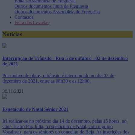
Editais
Assembleia de Freguesia
Outros documentos
Junta de Freguesia
Outros documentos
Assembleia de Freguesia
Contactos
Feira das Cavadas
Notícias
Interrupção de Trânsito - Rua 5 de outubro - 02 de dezembro
de 2021
Por motivo de obras, o trânsito é interrompido no dia 02 de
dezembro de 2021, entre as 08h30 e as 12h00.
30/11/2021
Espetáculo de Natal Sénior 2021
Irá realizar-se no próximo dia 14 de dezembro, pelas 15 horas, no
Cine Teatro Pax Júlia, o espetáculo de Natal, com o grupo
Vocalistas, para os séniores do concelho de Beja. As inscrições dos