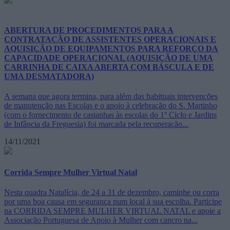
ABERTURA DE PROCEDIMENTOS PARA A
CONTRATAÇÃO DE ASSISTENTES OPERACIONAIS E
AQUISIÇÃO DE EQUIPAMENTOS PARA REFORÇO DA
CAPACIDADE OPERACIONAL (AQUISIÇÃO DE UMA
CARRINHA DE CAIXA ABERTA COM BÁSCULA E DE
UMA DESMATADORA)
A semana que agora termina, para além das habituais intervenções
de manutenção nas Escolas e o apoio à celebração do S. Martinho
(com o fornecimento de castanhas às escolas do 1º Ciclo e Jardins
de Infância da Freguesia) foi marcada pela recuperação...
14/11/2021
Corrida Sempre Mulher Virtual Natal
Nesta quadra Natalícia, de 24 a 31 de dezembro, caminhe ou corra
por uma boa causa em segurança num local à sua escolha. Participe
na CORRIDA SEMPRE MULHER VIRTUAL NATAL e apoie a
Associação Portuguesa de Apoio à Mulher com cancro na...