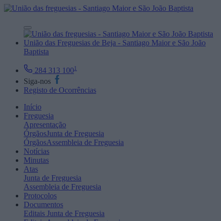
União das Freguesias de Beja - Santiago Maior e São João
Baptista
1
284 313 100
Siga-nos
Registo de Ocorrências
Início
Freguesia
Apresentação
Órgãos
Junta de Freguesia
Órgãos
Assembleia de Freguesia
Notícias
Minutas
Atas
Junta de Freguesia
Assembleia de Freguesia
Protocolos
Documentos
Editais
Junta de Freguesia