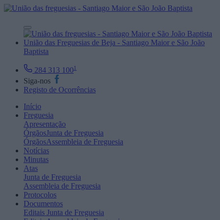
União das Freguesias de Beja - Santiago Maior e São João
Baptista
1
284 313 100
Siga-nos
Registo de Ocorrências
Início
Freguesia
Apresentação
Órgãos
Junta de Freguesia
Órgãos
Assembleia de Freguesia
Notícias
Minutas
Atas
Junta de Freguesia
Assembleia de Freguesia
Protocolos
Documentos
Editais
Junta de Freguesia