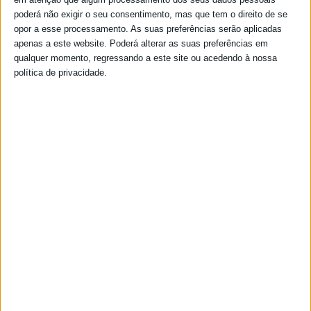
Junta de Freguesia - Edital n.º 20/2015
poderá não exigir o seu consentimento, mas que tem o direito de se
opor a esse processamento. As suas preferências serão aplicadas
Deliberações com eficácia externa da reunião realizada no dia 2 de
apenas a este website. Poderá alterar as suas preferências em
Dezembro de 2015.
qualquer momento, regressando a este site ou acedendo à nossa
14-12-2015
política de privacidade.
Junta de Freguesia - Edital n.º 19/2015
Deliberações com eficácia externa da reunião realizada no dia 25 de
Novembro de 2015.
02-12-2015
Junta de Freguesia - Edital n.º 18/2015
Deliberações com eficácia externa da reunião realizada no dia 04 de
Novembro de 2015.
13-11-2015
Junta de Freguesia - Edital n.º 17/2015