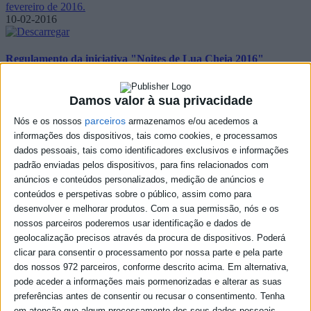
fevereiro de 2016.
10-02-2016
Regulamento da iniciativa "Noites de Lua Cheia 2016"
Regulamento do concurso de fotografia noturna/2016
08-01-2016
Damos valor à sua privacidade
parceiros
Nós e os nossos
armazenamos e/ou acedemos a
informações dos dispositivos, tais como cookies, e processamos
Junta de Freguesia - Edital n.º 01/2016
dados pessoais, tais como identificadores exclusivos e informações
Deliberações com eficácia externa da reunião realizada no dia 06 de
padrão enviadas pelos dispositivos, para fins relacionados com
janeiro de 2016.
anúncios e conteúdos personalizados, medição de anúncios e
08-01-2016
conteúdos e perspetivas sobre o público, assim como para
desenvolver e melhorar produtos.
Com a sua permissão, nós e os
nossos parceiros poderemos usar identificação e dados de
Junta de Freguesia - Edital n.º 21/2015
geolocalização precisos através da procura de dispositivos. Poderá
clicar para consentir o processamento por nossa parte e pela parte
Deliberações com eficácia externa da reunião realizada no dia 16 de
dos nossos 972 parceiros, conforme descrito acima. Em alternativa,
Dezembro de 2015.
pode aceder a informações mais pormenorizadas e alterar as suas
08-01-2016
preferências antes de consentir ou recusar o consentimento.
Tenha
em atenção que algum processamento dos seus dados pessoais