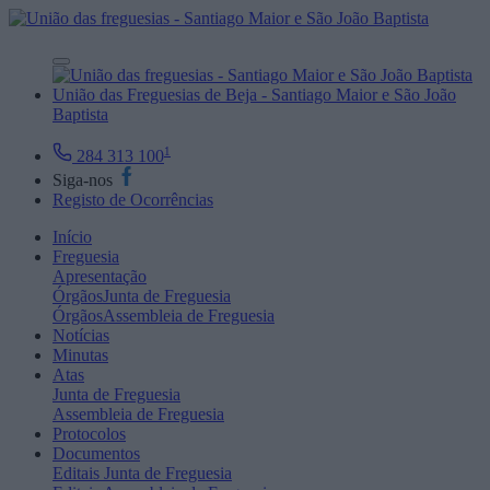
União das Freguesias de Beja - Santiago Maior e São João
Baptista
1
284 313 100
Siga-nos
Registo de Ocorrências
Início
Freguesia
Apresentação
Órgãos
Junta de Freguesia
Órgãos
Assembleia de Freguesia
Notícias
Minutas
Atas
Junta de Freguesia
Assembleia de Freguesia
Protocolos
Documentos
Editais
Junta de Freguesia