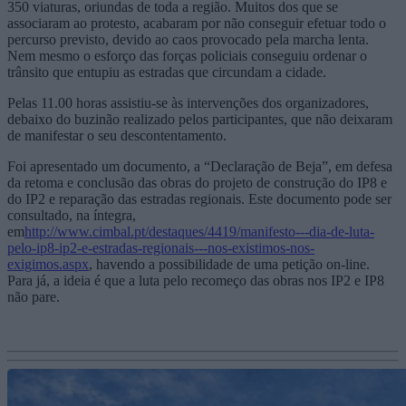
350 viaturas, oriundas de toda a região. Muitos dos que se
associaram ao protesto, acabaram por não conseguir efetuar todo o
percurso previsto, devido ao caos provocado pela marcha lenta.
Nem mesmo o esforço das forças policiais conseguiu ordenar o
trânsito que entupiu as estradas que circundam a cidade.
Pelas 11.00 horas assistiu-se às intervenções dos organizadores,
debaixo do buzinão realizado pelos participantes, que não deixaram
de manifestar o seu descontentamento.
Foi apresentado um documento, a “Declaração de Beja”, em defesa
da retoma e conclusão das obras do projeto de construção do IP8 e
do IP2 e reparação das estradas regionais. Este documento pode ser
consultado, na íntegra,
em
http://www.cimbal.pt/destaques/4419/manifesto---dia-de-luta-
pelo-ip8-ip2-e-estradas-regionais---nos-existimos-nos-
exigimos.aspx
, havendo a possibilidade de uma petição on-line.
Para já, a ideia é que a luta pelo recomeço das obras nos IP2 e IP8
não pare.