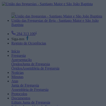
União das Freguesias de Beja - Santiago Maior e São João
Baptista
1
284 313 100
Siga-nos
Registo de Ocorrências
Início
Freguesia
Apresentação
Órgãos
Junta de Freguesia
Órgãos
Assembleia de Freguesia
Notícias
Minutas
Atas
Junta de Freguesia
Assembleia de Freguesia
Protocolos
Documentos
Editais
Junta de Freguesia