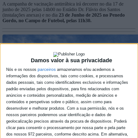
A campanha de vacinação antirrábica irá decorrer no dia 17 de
junho de 2025 pelas 14h00 no Estádio Dr. Flávio dos Santos
(instalações anexas) e no dia
23 de Junho de 2025 no Penedo
Gordo, no Campo de Futebol, pelas 11h30.
Damos valor à sua privacidade
parceiros
Nós e os nossos
armazenamos e/ou acedemos a
informações dos dispositivos, tais como cookies, e processamos
dados pessoais, tais como identificadores exclusivos e informações
padrão enviadas pelos dispositivos, para fins relacionados com
anúncios e conteúdos personalizados, medição de anúncios e
conteúdos e perspetivas sobre o público, assim como para
desenvolver e melhorar produtos.
Com a sua permissão, nós e os
nossos parceiros poderemos usar identificação e dados de
geolocalização precisos através da procura de dispositivos. Poderá
clicar para consentir o processamento por nossa parte e pela parte
dos nossos 972 parceiros, conforme descrito acima. Em alternativa,