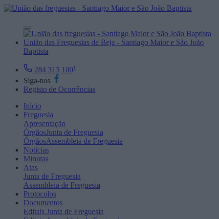
União das Freguesias de Beja - Santiago Maior e São João
Baptista
1
284 313 100
Siga-nos
Registo de Ocorrências
Início
Freguesia
Apresentação
Órgãos
Junta de Freguesia
Órgãos
Assembleia de Freguesia
Notícias
Minutas
Atas
Junta de Freguesia
Assembleia de Freguesia
Protocolos
Documentos
Editais
Junta de Freguesia