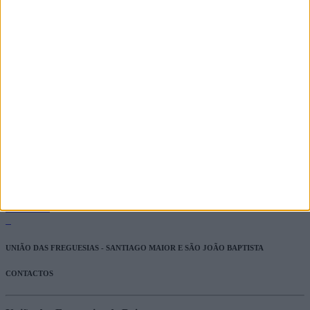
Canídeos na vis pública
09/09/2025
Recepção de boas vindas à comunidade escolar
03/09/2025
Lavadouro do Bairro de São João tem regras de utilização.
31/07/2025
Ver Todas
UNIÃO DAS FREGUESIAS - SANTIAGO MAIOR E SÃO JOÃO BAPTISTA
CONTACTOS