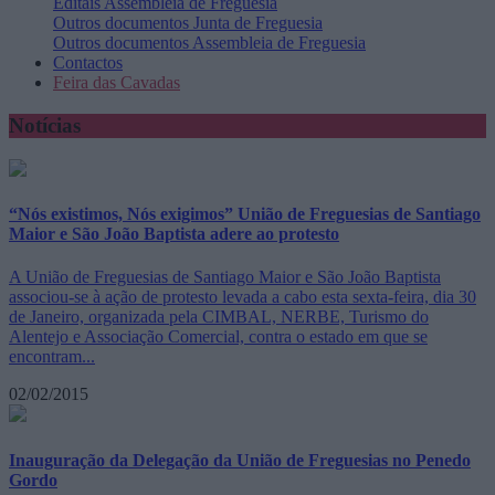
Editais
Assembleia de Freguesia
Outros documentos
Junta de Freguesia
Outros documentos
Assembleia de Freguesia
Contactos
Feira das Cavadas
Notícias
“Nós existimos, Nós exigimos” União de Freguesias de Santiago
Maior e São João Baptista adere ao protesto
A União de Freguesias de Santiago Maior e São João Baptista
associou-se à ação de protesto levada a cabo esta sexta-feira, dia 30
de Janeiro, organizada pela CIMBAL, NERBE, Turismo do
Alentejo e Associação Comercial, contra o estado em que se
encontram...
02/02/2015
Inauguração da Delegação da União de Freguesias no Penedo
Gordo