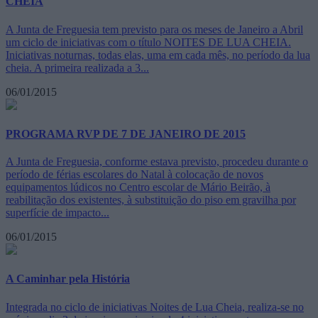
CHEIA
A Junta de Freguesia tem previsto para os meses de Janeiro a Abril
um ciclo de iniciativas com o título NOITES DE LUA CHEIA.
Iniciativas noturnas, todas elas, uma em cada mês, no período da lua
cheia. A primeira realizada a 3...
06/01/2015
PROGRAMA RVP DE 7 DE JANEIRO DE 2015
A Junta de Freguesia, conforme estava previsto, procedeu durante o
período de férias escolares do Natal à colocação de novos
equipamentos lúdicos no Centro escolar de Mário Beirão, à
reabilitação dos existentes, à substituição do piso em gravilha por
superfície de impacto...
06/01/2015
A Caminhar pela História
Integrada no ciclo de iniciativas Noites de Lua Cheia, realiza-se no