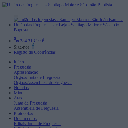
União das Freguesias de Beja - Santiago Maior e São João
Baptista
1
284 313 100
Siga-nos
Registo de Ocorrências
Início
Freguesia
Apresentação
Órgãos
Junta de Freguesia
Órgãos
Assembleia de Freguesia
Notícias
Minutas
Atas
Junta de Freguesia
Assembleia de Freguesia
Protocolos
Documentos
Editais
Junta de Freguesia