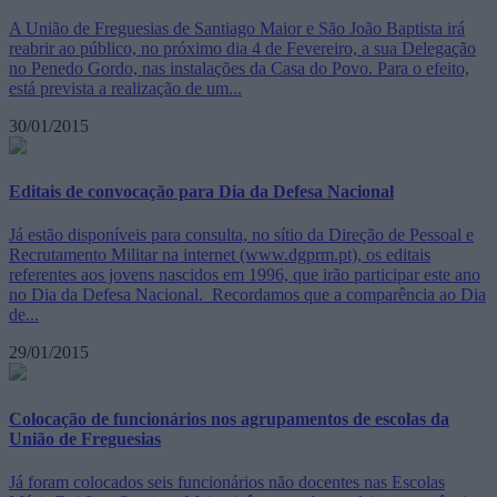
A União de Freguesias de Santiago Maior e São João Baptista irá
reabrir ao público, no próximo dia 4 de Fevereiro, a sua Delegação
no Penedo Gordo, nas instalações da Casa do Povo. Para o efeito,
está prevista a realização de um...
30/01/2015
Editais de convocação para Dia da Defesa Nacional
Já estão disponíveis para consulta, no sítio da Direção de Pessoal e
Recrutamento Militar na internet (www.dgprm.pt), os editais
referentes aos jovens nascidos em 1996, que irão participar este ano
no Dia da Defesa Nacional. Recordamos que a comparência ao Dia
de...
29/01/2015
Colocação de funcionários nos agrupamentos de escolas da
União de Freguesias
Já foram colocados seis funcionários não docentes nas Escolas