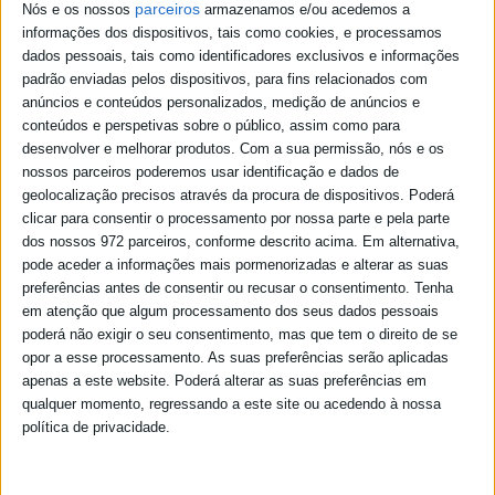
parceiros
Nós e os nossos
armazenamos e/ou acedemos a
10/12/2014
informações dos dispositivos, tais como cookies, e processamos
dados pessoais, tais como identificadores exclusivos e informações
padrão enviadas pelos dispositivos, para fins relacionados com
Comemoração do Dia Internacional dos Direitos Humanos - 10
de Dezembro
anúncios e conteúdos personalizados, medição de anúncios e
conteúdos e perspetivas sobre o público, assim como para
No âmbito do estágio profissional de Serviço Social; a União de
desenvolver e melhorar produtos.
Com a sua permissão, nós e os
Freguesias de Santiago Maior e São João Baptista e a Escola
nossos parceiros poderemos usar identificação e dados de
Primária de Penedo Gordo estão a organizar a “Comemoração do
geolocalização precisos através da procura de dispositivos. Poderá
Dia Internacional dos Direitos Humanos”, dia 10 de Dezembro, na...
clicar para consentir o processamento por nossa parte e pela parte
dos nossos 972 parceiros, conforme descrito acima. Em alternativa,
09/12/2014
pode aceder a informações mais pormenorizadas e alterar as suas
preferências antes de consentir ou recusar o consentimento.
Tenha
2.ª Edição do "Mercadinho de Natal"
em atenção que algum processamento dos seus dados pessoais
poderá não exigir o seu consentimento, mas que tem o direito de se
O IPDJ - Instituto Português do Desporto e Juventude, na sua Loja
opor a esse processamento. As suas preferências serão aplicadas
Ponto JA de Beja e em conjunto com, alguns Jovens
apenas a este website. Poderá alterar as suas preferências em
Artesãos/Entidades Sociais locais/entre outros, leva a efeito a 2.ª
qualquer momento, regressando a este site ou acedendo à nossa
edição do "Mercadinho de Natal".Entre os dias 1 e 19 de...
política de privacidade.
02/12/2014