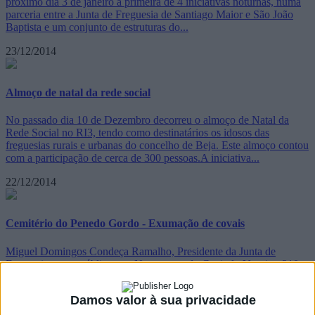
próximo dia 3 de janeiro a primeira de 4 iniciativas noturnas, numa
parceria entre a Junta de Freguesia de Santiago Maior e São João
Baptista e um conjunto de estruturas do...
23/12/2014
Almoço de natal da rede social
No passado dia 10 de Dezembro decorreu o almoço de Natal da
Rede Social no RI3, tendo como destinatários os idosos das
freguesias rurais e urbanas do concelho de Beja. Este almoço contou
com a participação de cerca de 300 pessoas.A iniciativa...
22/12/2014
Cemitério do Penedo Gordo - Exumação de covais
Miguel Domingos Condeça Ramalho, Presidente da Junta de
Freguesia, torna público que:Nos termos do Capitulo V artigo 210
do Decreto-Lei 411/98 de 30 de dezembro, os serviços do cemitério
de Penedo Gordo irão proceder à exumação dos covais abaixo
Damos valor à sua privacidade
indicados. Os familiares ou...