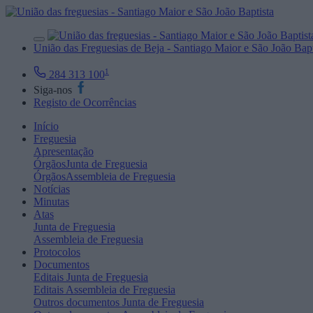
União das Freguesias de Beja - Santiago Maior e São João Bapt
1
284 313 100
Siga-nos
Registo de Ocorrências
Início
Freguesia
Apresentação
Órgãos
Junta de Freguesia
Órgãos
Assembleia de Freguesia
Notícias
Minutas
Atas
Junta de Freguesia
Assembleia de Freguesia
Protocolos
Documentos
Editais
Junta de Freguesia
Editais
Assembleia de Freguesia
Outros documentos
Junta de Freguesia