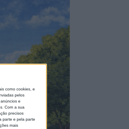
is como cookies, e
nviadas pelos
 anúncios e
s.
Com a sua
ação precisos
 parte e pela parte
ações mais