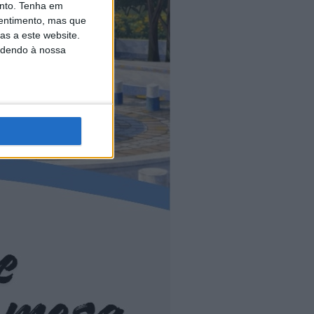
nto.
Tenha em
entimento, mas que
as a este website.
edendo à nossa