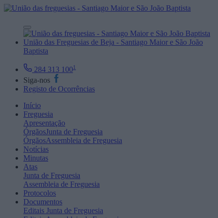
União das Freguesias de Beja - Santiago Maior e São João
Baptista
1
284 313 100
Siga-nos
Registo de Ocorrências
Início
Freguesia
Apresentação
Órgãos
Junta de Freguesia
Órgãos
Assembleia de Freguesia
Notícias
Minutas
Atas
Junta de Freguesia
Assembleia de Freguesia
Protocolos
Documentos
Editais
Junta de Freguesia