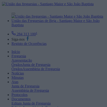
União das Freguesias de Beja - Santiago Maior e São João
Baptista
1
284 313 100
Siga-nos
Registo de Ocorrências
Início
Freguesia
Apresentação
Órgãos
Junta de Freguesia
Órgãos
Assembleia de Freguesia
Notícias
Minutas
Atas
Junta de Freguesia
Assembleia de Freguesia
Protocolos
Documentos
Editais
Junta de Freguesia