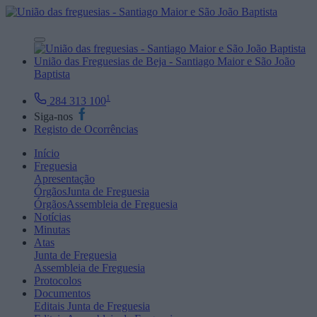
União das Freguesias de Beja - Santiago Maior e São João
Baptista
1
284 313 100
Siga-nos
Registo de Ocorrências
Início
Freguesia
Apresentação
Órgãos
Junta de Freguesia
Órgãos
Assembleia de Freguesia
Notícias
Minutas
Atas
Junta de Freguesia
Assembleia de Freguesia
Protocolos
Documentos
Editais
Junta de Freguesia