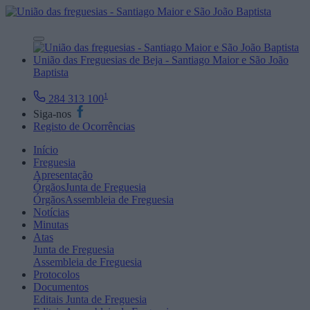
União das Freguesias de Beja - Santiago Maior e São João
Baptista
1
284 313 100
Siga-nos
Registo de Ocorrências
Início
Freguesia
Apresentação
Órgãos
Junta de Freguesia
Órgãos
Assembleia de Freguesia
Notícias
Minutas
Atas
Junta de Freguesia
Assembleia de Freguesia
Protocolos
Documentos
Editais
Junta de Freguesia