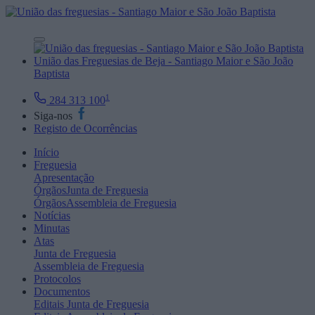
União das Freguesias de Beja - Santiago Maior e São João
Baptista
1
284 313 100
Siga-nos
Registo de Ocorrências
Início
Freguesia
Apresentação
Órgãos
Junta de Freguesia
Órgãos
Assembleia de Freguesia
Notícias
Minutas
Atas
Junta de Freguesia
Assembleia de Freguesia
Protocolos
Documentos
Editais
Junta de Freguesia