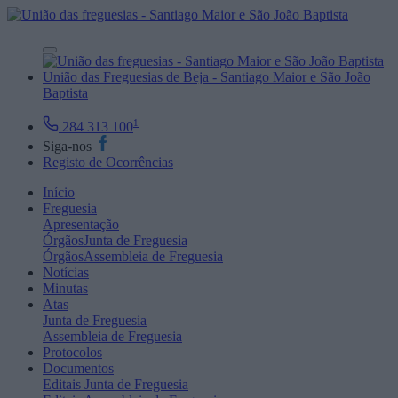
União das Freguesias de Beja - Santiago Maior e São João
Baptista
1
284 313 100
Siga-nos
Registo de Ocorrências
Início
Freguesia
Apresentação
Órgãos
Junta de Freguesia
Órgãos
Assembleia de Freguesia
Notícias
Minutas
Atas
Junta de Freguesia
Assembleia de Freguesia
Protocolos
Documentos
Editais
Junta de Freguesia