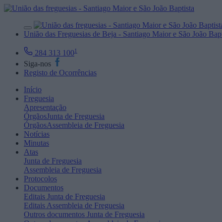
União das Freguesias de Beja - Santiago Maior e São João Bapt
1
284 313 100
Siga-nos
Registo de Ocorrências
Início
Freguesia
Apresentação
Órgãos
Junta de Freguesia
Órgãos
Assembleia de Freguesia
Notícias
Minutas
Atas
Junta de Freguesia
Assembleia de Freguesia
Protocolos
Documentos
Editais
Junta de Freguesia
Editais
Assembleia de Freguesia
Outros documentos
Junta de Freguesia