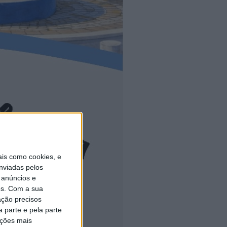
is como cookies, e
nviadas pelos
 anúncios e
s.
Com a sua
ação precisos
 parte e pela parte
ações mais