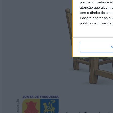
pormenorizadas e alt
atenção que algum p
tem o direito de se 
Poderá alterar as s
política de privacida
M