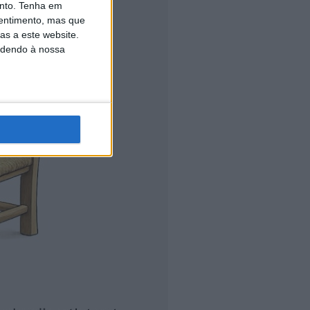
nto.
Tenha em
entimento, mas que
as a este website.
edendo à nossa