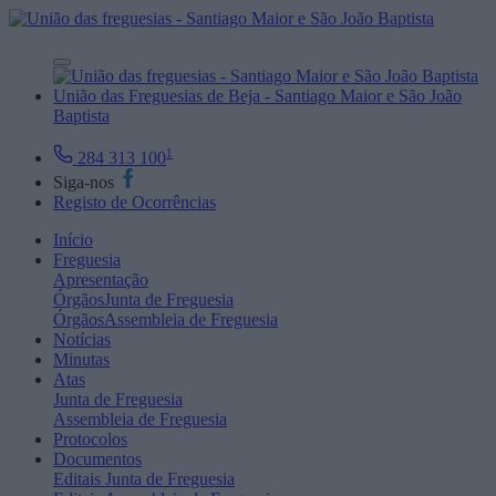
União das Freguesias de Beja - Santiago Maior e São João
Baptista
1
284 313 100
Siga-nos
Registo de Ocorrências
Início
Freguesia
Apresentação
Órgãos
Junta de Freguesia
Órgãos
Assembleia de Freguesia
Notícias
Minutas
Atas
Junta de Freguesia
Assembleia de Freguesia
Protocolos
Documentos
Editais
Junta de Freguesia