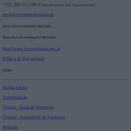
+351 284 313 100
(Chamada para a rede fixa nacional)
geral@ufsmaiorsjbaptista.pt
SIGA-NOS NAS REDES SOCIAIS
Temos livro de reclamações eletrónico
http://www.livroreclamacoes.pt
Política de Privacidade
LINKS
Página inicial
Apresentação
Órgãos - Junta de Freguesia
Órgãos - Assembleia de Freguesia
Notícias