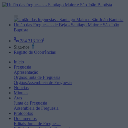
União das Freguesias de Beja - Santiago Maior e São João
Baptista
1
284 313 100
Siga-nos
Registo de Ocorrências
Início
Freguesia
Apresentação
Órgãos
Junta de Freguesia
Órgãos
Assembleia de Freguesia
Notícias
Minutas
Atas
Junta de Freguesia
Assembleia de Freguesia
Protocolos
Documentos
Editais
Junta de Freguesia