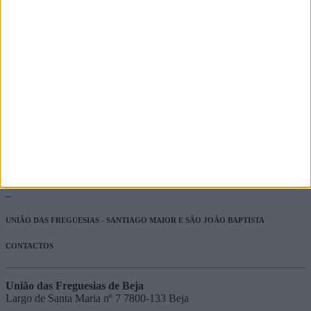
09/09/2025
Recepção de boas vindas à comunidade escolar
03/09/2025
Lavadouro do Bairro de São João tem regras de utilização.
31/07/2025
Ver Todas
UNIÃO DAS FREGUESIAS - SANTIAGO MAIOR E SÃO JOÃO BAPTISTA
CONTACTOS
União das Freguesias de Beja
Largo de Santa Maria nº 7 7800-133 Beja