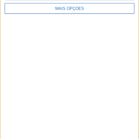
MAIS OPÇÕES
Ocorrências